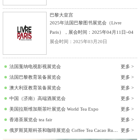
点：意大利-博洛尼亚-Viale della Fiera, 20,
40128 Bologna BO, 意大利-博洛尼亚会展
巴黎大皇宫
中心
2025年法国巴黎图书展览会（Livre
Paris），展会时间：2025年04月11日~04
月13日，展会地点：法国-巴黎-3 Avenue
展会时间：2025年03月20日
du Général Eisenhower, 75008 Paris, 法国-
巴黎大皇宫，主办方：励展集团，举办周
法国戛纳电视影视展览会
更多 >
期
法国巴黎教育装备展览会
更多 >
澳大利亚教育装备展览会
更多 >
中国（济南）高端酒展览会
更多 >
美国拉斯维加斯茶叶展览会 World Tea Expo
更多 >
香港茶展览会 tea fair
更多 >
俄罗斯莫斯科茶和咖啡展览会 Coffee Tea Cacao Russian Expo
更多 >