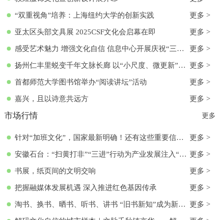
“双重视角”培养：上海纽约大学的创新实践
更多 >
亚太区头部文具展 2025CSF文化会启幕在即
更多 >
感受艺术魅力 增强文化自信 信息中心开展庆祝“三八”国际妇女节活动
更多 >
扬州仁丰里蜕变千年文脉长廊 以“小尺度、微更新”实现古今交融
更多 >
首都师范大学图书馆举办“阅读讲坛”活动
更多 >
嘉兴，且以诗意共远方
更多 >
市场行情
更多
针对“加班文化”，国家最新明确！还有这些重要信息→
更多 >
安徽石台：“扫黄打非”“三进”行动为产业发展注入“清流”
更多 >
书展，纸页间的文明交响
更多 >
把握融媒体发展机遇 深入推进红色基因传承
更多 >
淘书、换书、晒书、听书、讲书 “旧书新知”成为新文化时尚
更多 >