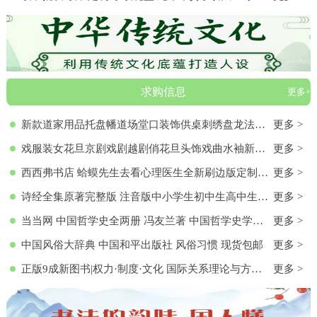
求购信息
更多+
新款道家用品托盘幡道场堂口装饰供桌刺绣盘龙法器香盘幡全套
更多 >
戏服装女花旦京剧戏剧越剧俏花旦头饰戏曲水袖新款黄梅戏服演出服
更多 >
西西弗书店 蛤蟆先生去看心理医生全新刷边版定制书特装书收藏书蛤蟆先生去看心理医生(纪念版) 白边版本 心理学入门 零基础心理学
更多 >
诗经全集原著完整版 注音版中小学生初中生高中生成人无删减305首诗经楚辞详解版拼音注析 中华藏书局译注解析鉴赏古诗词诠译书
更多 >
当当网 中国哲学史全两册 冯友兰著 中国哲学史学科的奠基之作 附录《中国哲学小史》 冯友兰之女宗璞首肯 正版书籍
更多 >
中国风俗大辞典 中国和平出版社 风俗习惯 现货包邮
更多 >
正版9成新图书|权力·制度·文化 国际关系理论与方法研究文集(第
更多 >