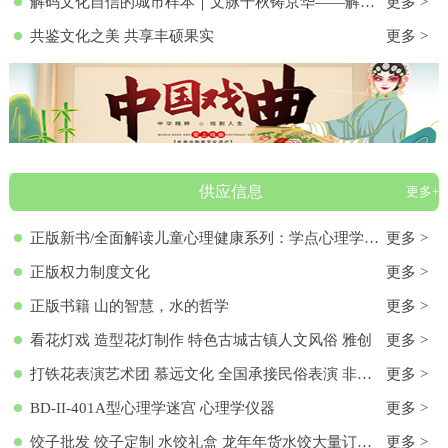
解码文化自信的城市样本｜文脉千秋铸京华——解码首都北京的文化自信样本
更多 >
共鉴文化之美 共享丰硕果实
更多 >
供应信息
更多+
正版新书/全面解读儿童心理健康系列：学点心理学9787572136313 正版新书/全面解读儿童心理健康系列：学点心理学
更多 >
正版权力制度文化
更多 >
正版书籍 山的智慧，水的哲学
更多 >
看花灯戏 造型花灯制作 特色古城古镇人文风俗 雅创
更多 >
打铁花表演艺术团 慕远文化 全国承接民俗表演 非物质文化遗产
更多 >
BD-II-401A型心理学迷宫 心理学仪器
更多 >
饺子批发 饺子定制 水饺礼盒 龙年年货水饺大量订购 各种馅料饺子 饺子批发 饺子定制 水饺礼盒 龙年年货水饺大量订购 各种馅料饺子
更多 >